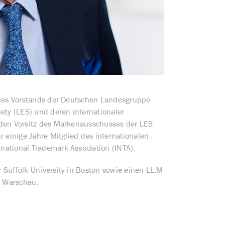
d des Vorstands der Deutschen Landesgruppe
iety (LES) und deren internationaler
 den Vorsitz des Markenausschusses der LES
r einige Jahre Mitglied des internationalen
national Trademark Association (INTA).
 Suffolk University in Boston sowie einen LL.M
n Warschau.