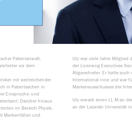
r
tscher Patentanwalt,
Utz war viele Jahre Mitglie
ertreter vor dem
der Licensing Executives Soc
Abgeordneter. Er hatte auch
miker mit weitreichender
International inne und war fü
ich in Patentsachen in
Markenausschusses der Inter
ere Einspruchs- und
Utz erwarb einen LL.M an der
atentamt. Darüber hinaus
an der Lazarski Universität i
tenten im Bereich Physik,
it Markenfällen und